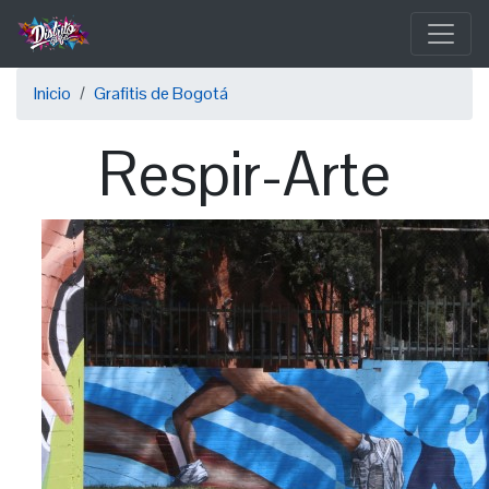
Pasar
al
contenido
Sobrescribir
principal
Inicio
Grafitis de Bogotá
enlaces
Respir-Arte
de
ayuda
a
la
navegación