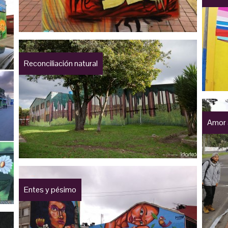
Reconciliación natural
Amor 
Entes y pésimo