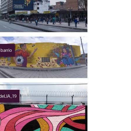
 barrio
deLIA_19