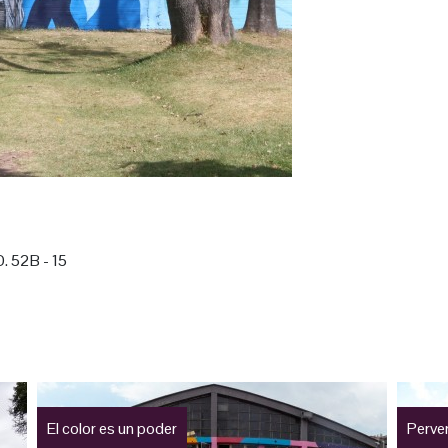
. 52B - 15
El color es un poder
Perve