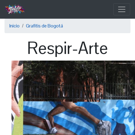
Pasar
al
contenido
Sobrescribir
principal
Inicio
Grafitis de Bogotá
enlaces
Respir-Arte
de
ayuda
a
la
navegación