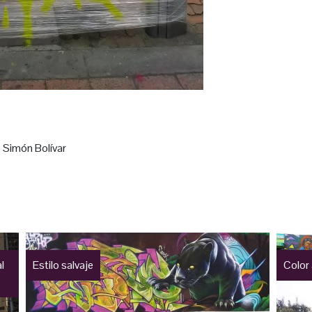
 Simón Bolívar
l
Estilo salvaje
Color 