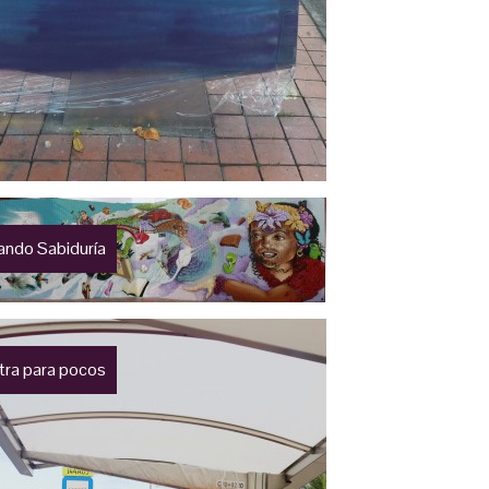
ando Sabiduría
etra para pocos