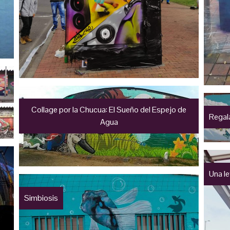
Collage por la Chucua: El Sueño del Espejo de
Regal
Agua
Una l
Simbiosis