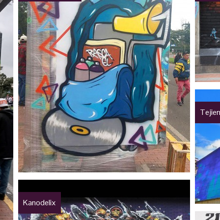
Tejie
Kanodelix