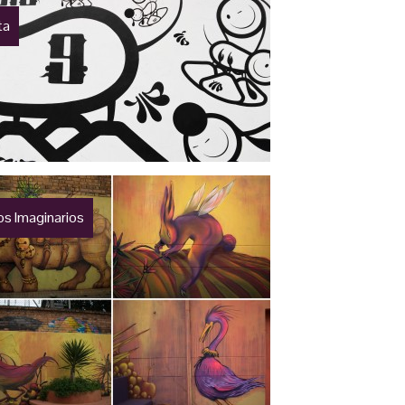
ta
s Imaginarios