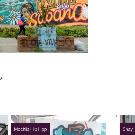
39
Mochila Hip Hop
Shay