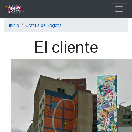
Pasar
al
contenido
Sobrescribir
principal
Inicio
Grafitis de Bogotá
enlaces
El cliente
de
ayuda
a
la
navegación