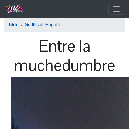
Pasar
al
contenido
Sobrescribir
principal
Inicio
Grafitis de Bogotá
enlaces
Entre la
de
ayuda
muchedumbre
a
la
navegación