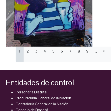
Paginación
Página
1
Página
2
Página
3
Página
4
Página
5
Página
6
Página
7
Página
8
Página
9
…
Sigu
››
actual
pági
Entidades de control
Personería Distrital
Procuraduría General de la Nación
Contraloría General de la Nación
Concejo de Bogotá