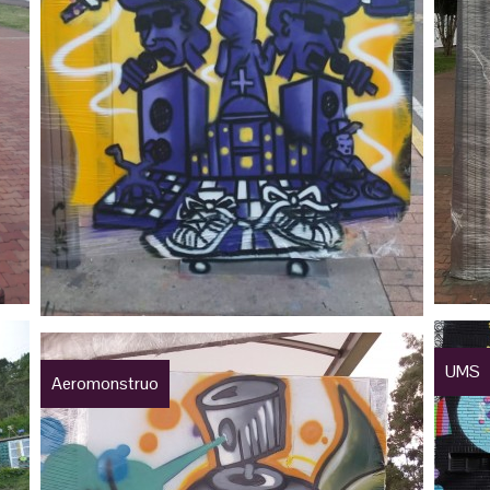
UMS
Aeromonstruo