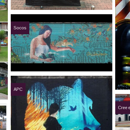
Socos
APC
Cree 