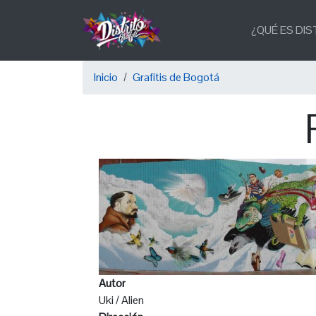
Pasar
Main
al
¿QUÉ ES DIS
navigation
contenido
principal
Sobrescribir
Inicio
Grafitis de Bogotá
enlaces
de
ayuda
a
la
navegación
Autor
Uki / Alien