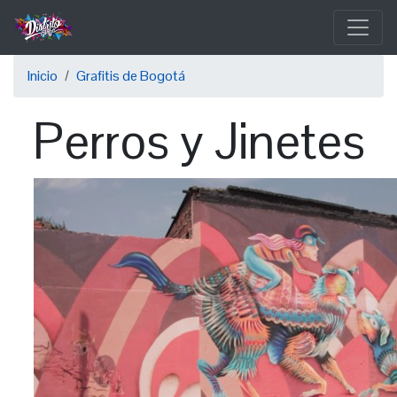
Pasar
al
contenido
Sobrescribir
principal
Inicio
Grafitis de Bogotá
enlaces
Perros y Jinetes
de
ayuda
a
la
navegación