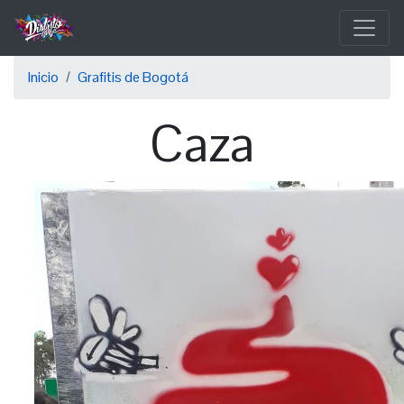
Pasar
al
contenido
Sobrescribir
principal
Inicio
Grafitis de Bogotá
enlaces
Caza
de
ayuda
a
la
navegación