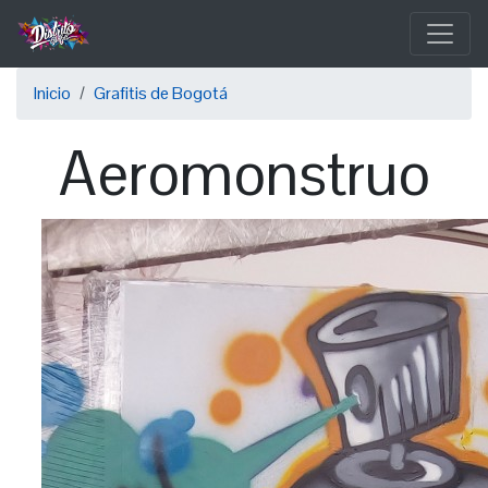
Pasar
al
contenido
Sobrescribir
principal
Inicio
Grafitis de Bogotá
enlaces
Aeromonstruo
de
ayuda
a
la
navegación