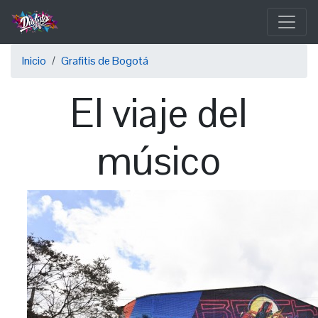
Pasar
al
contenido
Sobrescribir
principal
Inicio
Grafitis de Bogotá
enlaces
El viaje del
de
ayuda
músico
a
la
navegación