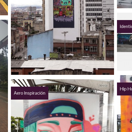
Ident
Hip H
Aero Inspiración