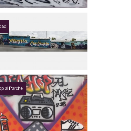
idad
op al Parche