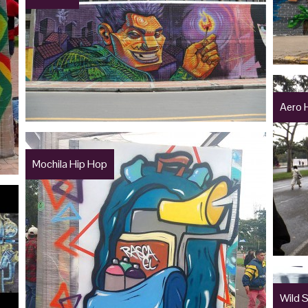
Aero 
Mochila Hip Hop
Wild S