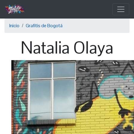
Pasar
al
contenido
Sobrescribir
principal
Inicio
Grafitis de Bogotá
enlaces
Natalia Olaya
de
ayuda
a
la
navegación