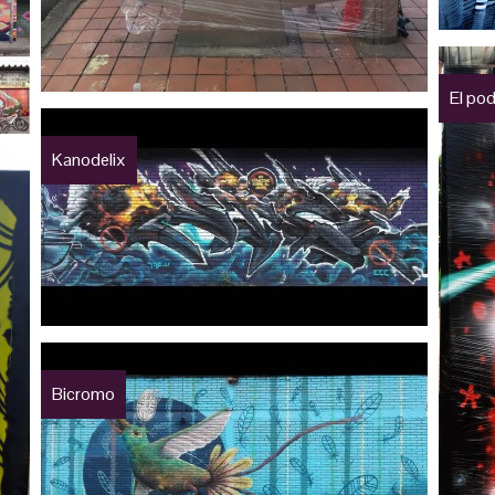
El po
Kanodelix
Bicromo