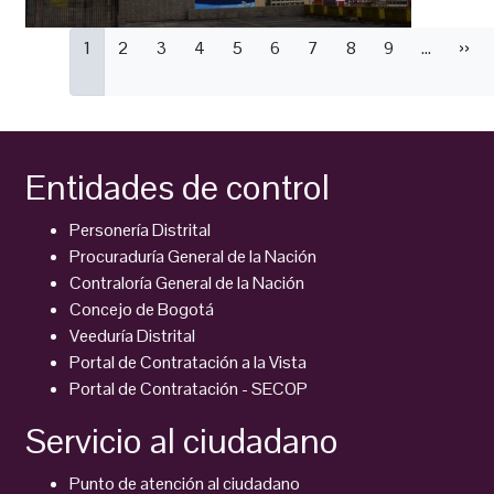
Paginación
Página
1
Página
2
Página
3
Página
4
Página
5
Página
6
Página
7
Página
8
Página
9
…
Sigu
››
actual
pági
Entidades de control
Personería Distrital
Procuraduría General de la Nación
Contraloría General de la Nación
Concejo de Bogotá
Veeduría Distrital
Portal de Contratación a la Vista
Portal de Contratación - SECOP
Servicio al ciudadano
Punto de atención al ciudadano