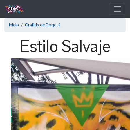
Pasar
al
contenido
Sobrescribir
principal
Inicio
Grafitis de Bogotá
enlaces
Estilo Salvaje
de
ayuda
a
la
navegación