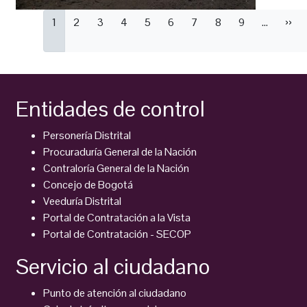
Paginación
Página
1
Página
2
Página
3
Página
4
Página
5
Página
6
Página
7
Página
8
Página
9
…
Sigu
››
actual
pági
Entidades de control
Personería Distrital
Procuraduría General de la Nación
Contraloría General de la Nación
Concejo de Bogotá
Veeduría Distrital
Portal de Contratación a la Vista
Portal de Contratación - SECOP
Servicio al ciudadano
Punto de atención al ciudadano