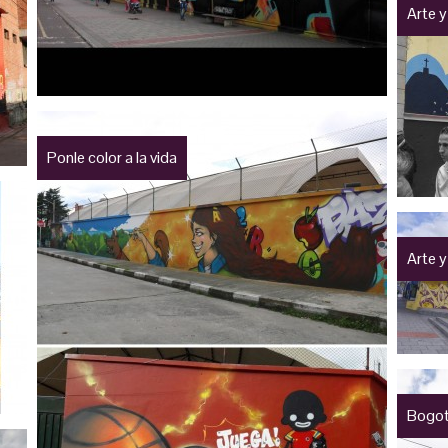
Arte y
Ponle color a la vida
Arte y
Bogot