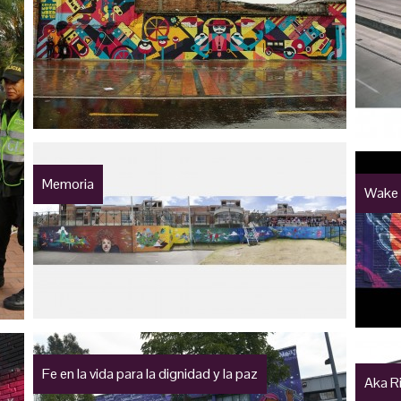
Memoria
Wake
Fe en la vida para la dignidad y la paz
Aka R