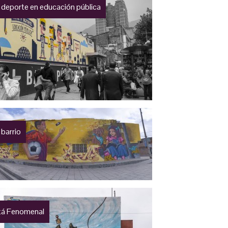
 deporte en educación pública
 barrio
á Fenomenal