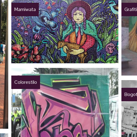
Mamiwata
Grafit
Colorestilo
Bogotá