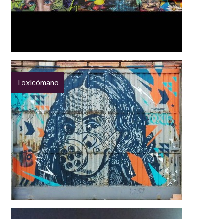
Toxicómano