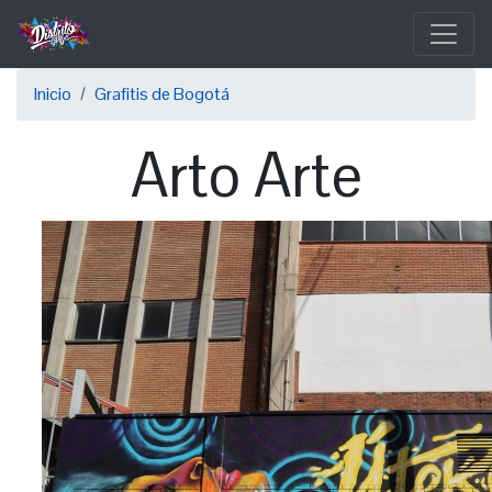
Pasar
al
contenido
Sobrescribir
principal
Inicio
Grafitis de Bogotá
enlaces
Arto Arte
de
ayuda
a
la
navegación