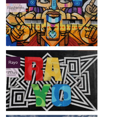
Rasterms
Rayo
ZDay