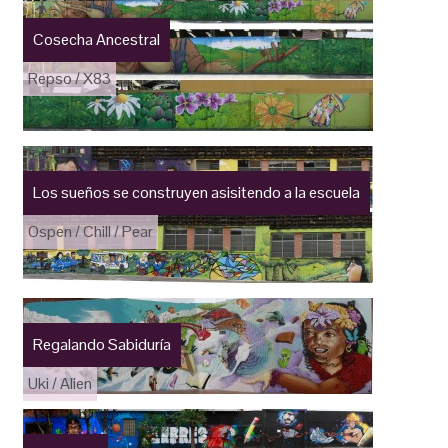
Cosecha Ancestral
Repso / X83
Los sueños se construyen asisitendo a la escuela
Ospen / Chill / Pear
Regalando Sabiduría
Uki / Alien