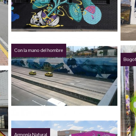
Con la mano del hombre
Bogot
Armonía Natural