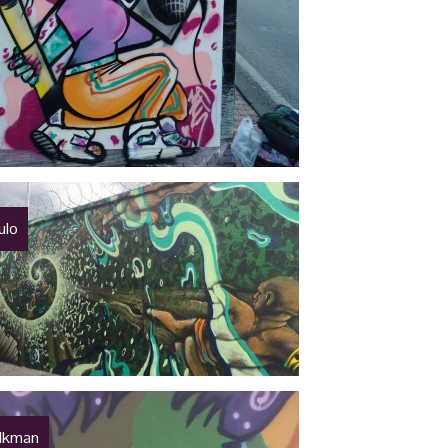
tulo
lkman