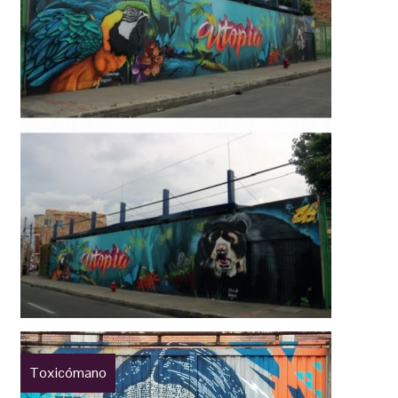
Toxicómano