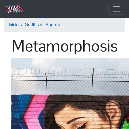
Pasar
al
contenido
Sobrescribir
principal
Inicio
Grafitis de Bogotá
enlaces
Metamorphosis
de
ayuda
a
la
navegación