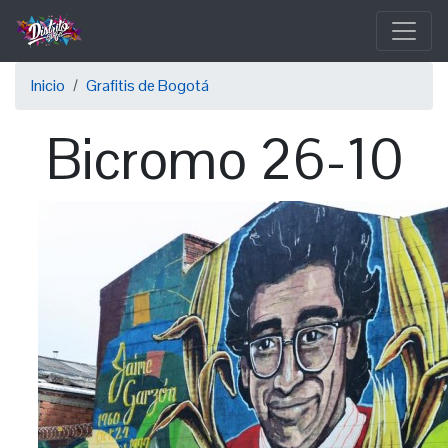
Pasar
al
contenido
Sobrescribir
principal
Inicio
Grafitis de Bogotá
enlaces
Bicromo 26-10
de
ayuda
a
la
navegación