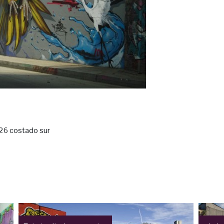
 26 costado sur