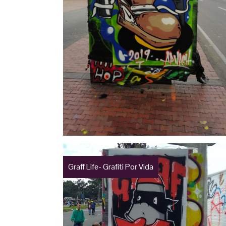
Graff Life- Grafiti Por Vida