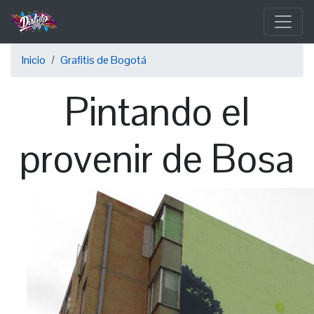
Pasar
al
contenido
Sobrescribir
principal
Inicio
Grafitis de Bogotá
enlaces
Pintando el
de
ayuda
provenir de Bosa
a
la
navegación