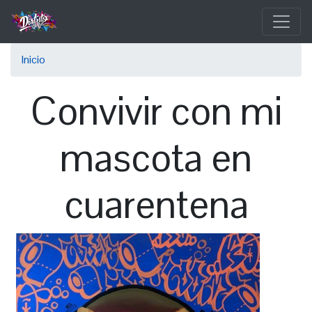
Pasar
al
contenido
Sobrescribir
principal
Inicio
enlaces
Convivir con mi
de
ayuda
mascota en
a
la
cuarentena
navegación